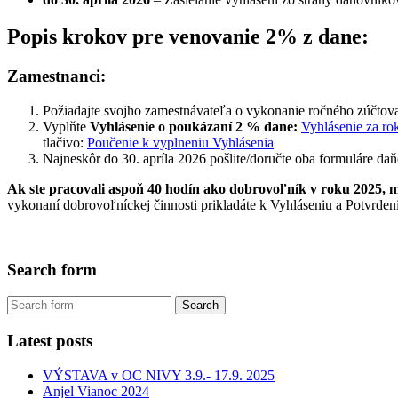
Popis krokov pre venovanie 2% z dane:
Zamestnanci:
Požiadajte svojho zamestnávateľa o vykonanie ročného zúčtov
Vyplňte
Vyhlásenie o poukázaní 2 % dane:
Vyhlásenie za ro
tlačivo:
Poučenie k vyplneniu Vyhlásenia
Najneskôr do 30. apríla 2026 pošlite/doručte oba formuláre da
Ak ste pracovali aspoň 40 hodín ako dobrovoľník v roku 2025,
vykonaní dobrovoľníckej činnosti prikladáte k Vyhláseniu a Potvrdeni
Search form
Latest posts
VÝSTAVA v OC NIVY 3.9.- 17.9. 2025
Anjel Vianoc 2024