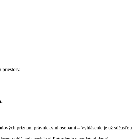
priestory.
m.
aňových priznaní právnickými osobami – Vyhlásenie je už súčasťou
rem vyhlásenia zasiela aj Potvrdenie o zaplatení dane)