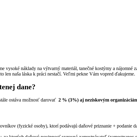
 vysoké náklady na výtvarný materiál, tanečné kostýmy a nájomné za 
 to len naša láska k práci nestačí. Veľmi pekne Vám vopred ďakujeme.
tenej dane?
 stále ostáva možnosť darovať
2 % (3%) aj neziskovým organizáciá
ovníkov (fyzické osoby), ktorí podávajú daňové priznanie + podanie d
v, za ktorých daňovú povinnosť vyrovná zamestnávateľ (zamestnanec ok