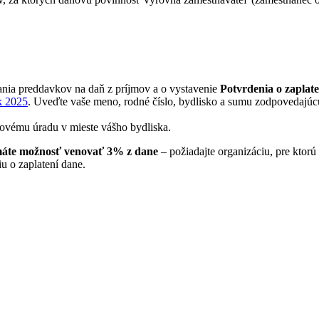
ania preddavkov na daň z príjmov a o vystavenie
Potvrdenia o zaplat
k 2025
. Uveďte vaše meno, rodné číslo, bydlisko a sumu zodpovedajúcu
ňovému úradu v mieste vášho bydliska.
 máte možnosť venovať 3% z dane
– požiadajte organizáciu, pre ktorú
u o zaplatení dane.