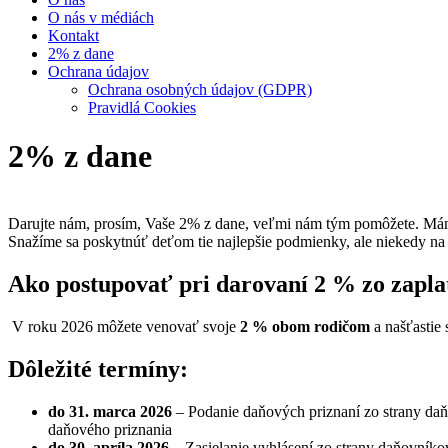
O nás v médiách
Kontakt
2% z dane
Ochrana údajov
Ochrana osobných údajov (GDPR)
Pravidlá Cookies
2% z dane
Darujte nám, prosím, Vaše 2% z dane, veľmi nám tým pomôžete. Máme
Snažíme sa poskytnúť deťom tie najlepšie podmienky, ale niekedy na
Ako postupovať pri darovaní 2 % zo zapla
V roku 2026 môžete venovať svoje
2 % obom rodičom
a našťastie
Dôležité termíny:
do 31. marca 2026
– Podanie daňových priznaní zo strany daň
daňového priznania
do 30. apríla 2026
– Zasielanie vyhlásení zo strany daňovníko