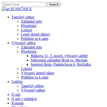
Tanečný odbor
Základné info
Pôsobiská
Lektori
Letné denné tábory
Prihláste sa k nám
Výtvarný odbor
Základné info
Pôsobiská
Hálkova 11, 3. posch. výtvarný ateliér
Súkromná základná škola sv. Michala
Spojená škola, Pankúchova 6, Petržalka
Lektori
Výtvarný denný tábor
Prihláste sa k nám
Galéria
Tanečný odbor
Výtvarný odbor
O nás
O nás v médiách
Kontakt