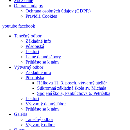
2% z dane
Ochrana údajov
Ochrana osobných údajov (GDPR)
Pravidlá Cookies
youtube
facebook
Tanečný odbor
Základné info
Pôsobiská
Lektori
Letné denné tábory
Prihláste sa k nám
Výtvarný odbor
Základné info
Pôsobiská
Hálkova 11, 3. posch. výtvarný ateliér
Súkromná základná škola sv. Michala
Spojená škola, Pankúchova 6, Petržalka
Lektori
Výtvarný denný tábor
Prihláste sa k nám
Galéria
Tanečný odbor
Výtvarný odbor
O nás