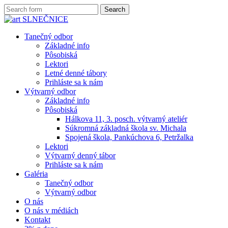
Tanečný odbor
Základné info
Pôsobiská
Lektori
Letné denné tábory
Prihláste sa k nám
Výtvarný odbor
Základné info
Pôsobiská
Hálkova 11, 3. posch. výtvarný ateliér
Súkromná základná škola sv. Michala
Spojená škola, Pankúchova 6, Petržalka
Lektori
Výtvarný denný tábor
Prihláste sa k nám
Galéria
Tanečný odbor
Výtvarný odbor
O nás
O nás v médiách
Kontakt