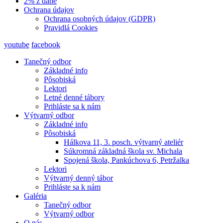
2% z dane
Ochrana údajov
Ochrana osobných údajov (GDPR)
Pravidlá Cookies
youtube
facebook
Tanečný odbor
Základné info
Pôsobiská
Lektori
Letné denné tábory
Prihláste sa k nám
Výtvarný odbor
Základné info
Pôsobiská
Hálkova 11, 3. posch. výtvarný ateliér
Súkromná základná škola sv. Michala
Spojená škola, Pankúchova 6, Petržalka
Lektori
Výtvarný denný tábor
Prihláste sa k nám
Galéria
Tanečný odbor
Výtvarný odbor
O nás