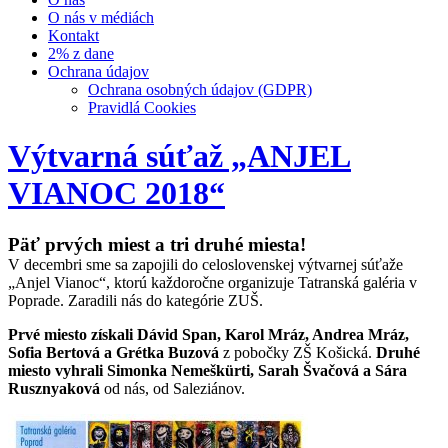
O nás v médiách
Kontakt
2% z dane
Ochrana údajov
Ochrana osobných údajov (GDPR)
Pravidlá Cookies
Výtvarná súťaž „ANJEL
VIANOC 2018“
Päť prvých miest a tri druhé miesta!
V decembri sme sa zapojili do celoslovenskej výtvarnej súťaže
„Anjel Vianoc“, ktorú každoročne organizuje Tatranská galéri
a v
Poprade. Zaradili nás do kategórie ZUŠ.
Prvé miesto získali Dávid Span, Karol Mráz, Andrea Mráz,
Sofia Bertová a Grétka Buzová
z pobočky ZŠ Košická.
Druhé
miesto vyhrali Simonka Nemeškürti, Sarah Švačová a Sára
Rusznyaková
od nás, od Saleziánov.