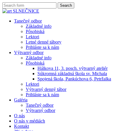
Tanečný odbor
Základné info
Pôsobiská
Lektori
Letné denné tábory
Prihláste sa k nám
Výtvarný odbor
Základné info
Pôsobiská
Hálkova 11, 3. posch. výtvarný ateliér
Súkromná základná škola sv. Michala
Spojená škola, Pankúchova 6, Petržalka
Lektori
Výtvarný denný tábor
Prihláste sa k nám
Galéria
Tanečný odbor
Výtvarný odbor
O nás
O nás v médiách
Kontakt