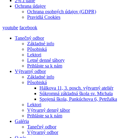
2% z dane
Ochrana údajov
Ochrana osobných údajov (GDPR)
Pravidlá Cookies
youtube
facebook
Tanečný odbor
Základné info
Pôsobiská
Lektori
Letné denné tábory
Prihláste sa k nám
Výtvarný odbor
Základné info
Pôsobiská
Hálkova 11, 3. posch. výtvarný ateliér
Súkromná základná škola sv. Michala
Spojená škola, Pankúchova 6, Petržalka
Lektori
Výtvarný denný tábor
Prihláste sa k nám
Galéria
Tanečný odbor
Výtvarný odbor
O nás